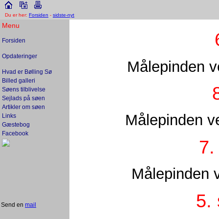
Du er her:
Forsiden
-
sidste-nyt
Menu
Forsiden
Opdateringer
Målepinden ve
Hvad er Bølling Sø
Billed galleri
Søens tilblivelse
Sejlads på søen
Artikler om søen
Målepinden ve
Links
Gæstebog
Facebook
7.
Målepinden v
5.
Send en
mail