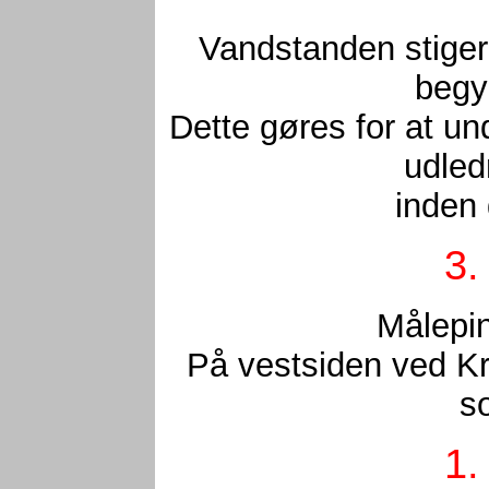
Vandstanden stiger
begy
Dette gøres for at u
udled
inden 
3.
Målepin
På vestsiden ved Kr
s
1.