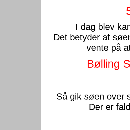
I dag blev ka
Det betyder at søe
vente på at
Bølling 
Så gik søen over s
Der er fal