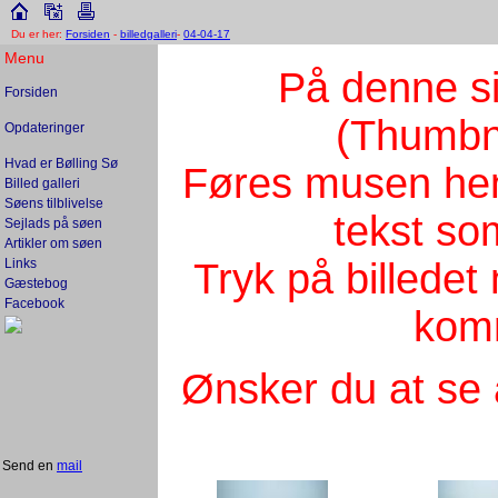
Du er her:
Forsiden
-
billedgalleri
-
04-04-17
Menu
På denne si
Forsiden
(Thumbnai
Opdateringer
Hvad er Bølling Sø
Føres musen hen
Billed galleri
Søens tilblivelse
tekst som
Sejlads på søen
Artikler om søen
Tryk på billede
Links
Gæstebog
Facebook
komm
Ønsker du at se 
Send en
mail