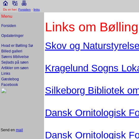
Du er her:
Forsiden
-
links
Menu
Links om Bøllin
Forsiden
Opdateringer
Skov og Naturstyrels
Hvad er Bølling Sø
Billed galleri
Søens tilblivelse
Sejlads på søen
Kragelund Sogns Loka
Artikler om søen
Links
Gæstebog
Facebook
Silkeborg Bibliotek 
Dansk Ornitologisk F
Send en
mail
Dansk Ornitologisk Fo