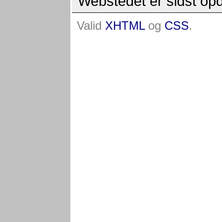
Webstedet er sidst op
Valid
XHTML
og
CSS
.