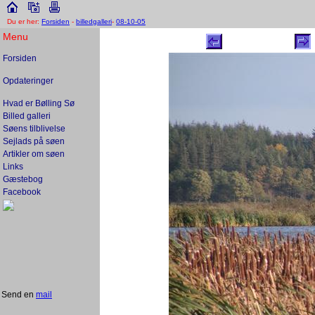
Du er her:
Forsiden
-
billedgalleri
-
08-10-05
Menu
Forsiden
Opdateringer
Hvad er Bølling Sø
Billed galleri
Søens tilblivelse
Sejlads på søen
Artikler om søen
Links
Gæstebog
Facebook
Send en
mail